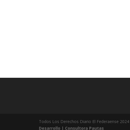
Todos Los Derechos Diario El Federaense 2024
Desarrollo | Consultora Pautas