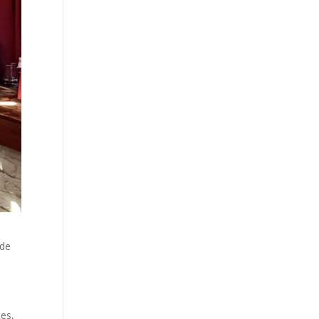
 de
tes,